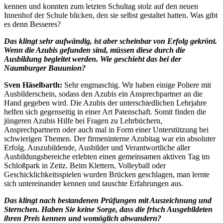
kennen und konnten zum letzten Schultag stolz auf den neuen
Innenhof der Schule blicken, den sie selbst gestaltet hatten. Was gibt
es denn Besseres?
Das klingt sehr aufwändig, ist aber scheinbar von Erfolg gekrönt.
Wenn die Azubis gefunden sind, müssen diese durch die
Ausbildung begleitet werden. Wie geschieht das bei der
Naumburger Bauunion?
Sven Häselbarth:
Sehr engmaschig. Wir haben einige Poliere mit
Ausbilderschein, sodass den Azubis ein Ansprechpartner an die
Hand gegeben wird. Die Azubis der unterschiedlichen Lehrjahre
helfen sich gegenseitig in einer Art Patenschaft. Somit finden die
jüngeren Azubis Hilfe bei Fragen zu Lehrbüchern,
Ansprechpartnern oder auch mal in Form einer Unterstützung bei
schwierigen Themen. Der firmeninterne Azubitag war ein absoluter
Erfolg. Auszubildende, Ausbilder und Verantwortliche aller
Ausbildungsbereiche erlebten einen gemeinsamen aktiven Tag im
Schloßpark in Zeitz. Beim Klettern, Volleyball oder
Geschicklichkeitsspielen wurden Brücken geschlagen, man lernte
sich untereinander kennen und tauschte Erfahrungen aus.
Das klingt nach bestandenen Prüfungen mit Auszeichnung und
Sternchen. Haben Sie keine Sorge, dass die frisch Ausgebildeten
ihren Preis kennen und womöglich abwandern?