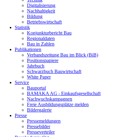
Digitalisierung
Nachhaltigkeit
Bildung
Betriebswirtschaft
Statistik
Konjunkturbericht Bau
Regionaldaten
Bau in Zahlen
Publikationen
Verbandszeitung Bau im Blick (BiB)
Positionspapiere
Jahrbuch
Schwarzbuch Bauwirtschaft
White Paper
Service
Bauportal
BAMAKA AG - Einkaufsgesellschaft
Nachwuchskampagnen
Freie Ausbildungsplätze melden
Bildergalerie
Presse
Pressemeldungen
Pressebilder
Presseverteiler