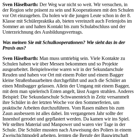
Sven Häselbarth:
Der Weg war nicht so weit. Wir versuchen, in
der Region sehr präsent zu sein und Kooperationen mit den Schulen
vor Ort einzugehen. Da holen wir die jungen Leute schon in der 8.
Klasse mit Schülerpraktika ab, bieten vereinzelt auch Ferienjobs im
Sommer an und halten Kontakt bis zum Schulabschluss und der
Unterzeichnung des Ausbildungsvertrags.
Was meinen Sie mit Schulkooperationen? Wie sieht das in der
Praxis aus?
Sven Häselbarth:
Man muss umtriebig sein. Viele Kontakte zu
Schulen haben wir über Messen bekommen und so Projekte
ausgearbeitet. Beispielsweise waren wir in der Sekundarschule
Reuden und haben vor Ort mit einem Polier und einem Bagger
kleine Straßenbauarbeiten durchgeführt und auch die Schüler an
einen Minibagger gelassen. Allein der Umgang mit einem Bagger,
mit dem man spielerisch Enten angelt, lässt Augen strahlen. Anderes
Beispiel: Die Sekundarschule Schwanenteich in Zeitz versammelt
ihre Schüler in der letzten Woche vor den Sommerferien, um
praktische Arbeiten durchzuführen. Vom Rasen mähen bis zum
Zaun ausbessern ist alles dabei. Im vergangenen Jahr sollte der
Innenhof gerodet und gepflastert werden. Da kamen wir ins Spiel.
Wir stellten Material und Manpower und waren vier Tage in der
Schule. Die Schüler mussten nach Anweisung des Poliers in einem
Zweischichtmodell arbeiten, lernten die Berufe der Bauwirtschaft