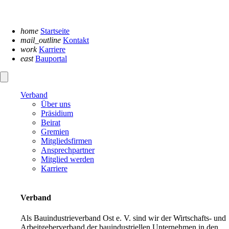
Navigation
überspringen
home
Startseite
mail_outline
Kontakt
work
Karriere
east
Bauportal
Verband
Über uns
Präsidium
Beirat
Gremien
Mitgliedsfirmen
Ansprechpartner
Mitglied werden
Karriere
Verband
Als Bauindustrieverband Ost e. V. sind wir der Wirtschafts- und
Arbeitgeberverband der bauindustriellen Unternehmen in den