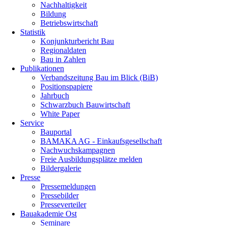
Nachhaltigkeit
Bildung
Betriebswirtschaft
Statistik
Konjunkturbericht Bau
Regionaldaten
Bau in Zahlen
Publikationen
Verbandszeitung Bau im Blick (BiB)
Positionspapiere
Jahrbuch
Schwarzbuch Bauwirtschaft
White Paper
Service
Bauportal
BAMAKA AG - Einkaufsgesellschaft
Nachwuchskampagnen
Freie Ausbildungsplätze melden
Bildergalerie
Presse
Pressemeldungen
Pressebilder
Presseverteiler
Bauakademie Ost
Seminare