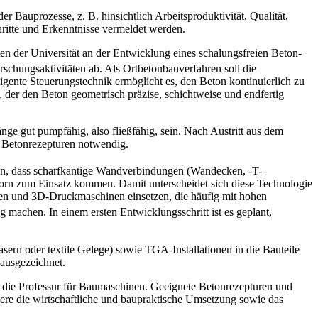
r Bauprozesse, z. B. hinsichtlich Arbeitsproduktivität, Qualität,
chritte und Erkenntnisse vermeldet werden.
ten der Universität an der Entwicklung eines schalungsfreien Beton-
schungsaktivitäten ab. Als Ortbetonbauverfahren soll die
ligente Steuerungstechnik ermöglicht es, den Beton kontinuierlich zu
, der den Beton geometrisch präzise, schichtweise und endfertig
nge gut pumpfähig, also fließfähig, sein. Nach Austritt aus dem
e Betonrezepturen notwendig.
en, dass scharfkantige Wandverbindungen (Wandecken, -T-
rn zum Einsatz kommen. Damit unterscheidet sich diese Technologie
eren und 3D-Druckmaschinen einsetzen, die häufig mit hohen
ig machen. In einem ersten Entwicklungsschritt ist es geplant,
asern oder textile Gelege) sowie TGA-Installationen in die Bauteile
 ausgezeichnet.
ch die Professur für Baumaschinen. Geeignete Betonrezepturen und
dere die wirtschaftliche und baupraktische Umsetzung sowie das