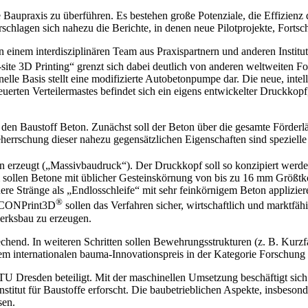
Baupraxis zu überführen. Es bestehen große Potenziale, die Effizienz de
rschlagen sich nahezu die Berichte, in denen neue Pilotprojekte, Forts
n einem interdisziplinären Team aus Praxispartnern und anderen Institu
te 3D Printing“ grenzt sich dabei deutlich von anderen weltweiten For
lle Basis stellt eine modifizierte Autobetonpumpe dar. Die neue, intel
erten Verteilermastes befindet sich ein eigens entwickelter Druckkopf
den Baustoff Beton. Zunächst soll der Beton über die gesamte Förderlä
eherrschung dieser nahezu gegensätzlichen Eigenschaften sind speziell
n erzeugt („Massivbaudruck“). Der Druckkopf soll so konzipiert werd
ollen Betone mit üblicher Gesteinskörnung von bis zu 16 mm Größtko
ere Stränge als „Endlosschleife“ mit sehr feinkörnigem Beton applizi
®
n CONPrint3D
sollen das Verfahren sicher, wirtschaftlich und marktfäh
erksbau zu erzeugen.
echend. In weiteren Schritten sollen Bewehrungsstrukturen (z. B. Kurzf
em internationalen bauma-Innovationspreis in der Kategorie Forschung
r TU Dresden beteiligt. Mit der maschinellen Umsetzung beschäftigt si
titut für Baustoffe erforscht. Die baubetrieblichen Aspekte, insbeson
sen.