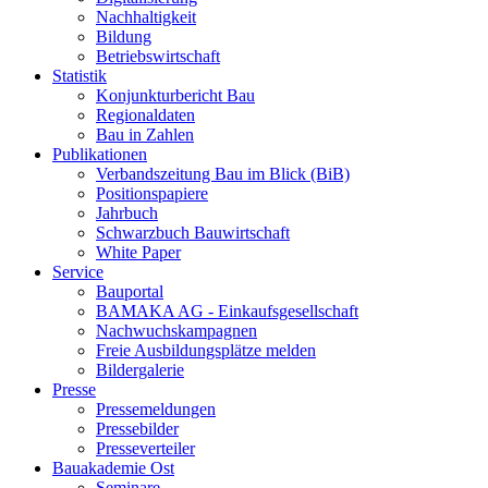
Nachhaltigkeit
Bildung
Betriebswirtschaft
Statistik
Konjunkturbericht Bau
Regionaldaten
Bau in Zahlen
Publikationen
Verbandszeitung Bau im Blick (BiB)
Positionspapiere
Jahrbuch
Schwarzbuch Bauwirtschaft
White Paper
Service
Bauportal
BAMAKA AG - Einkaufsgesellschaft
Nachwuchskampagnen
Freie Ausbildungsplätze melden
Bildergalerie
Presse
Pressemeldungen
Pressebilder
Presseverteiler
Bauakademie Ost
Seminare