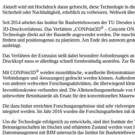
Aktuell wird mit Hochdruck daran geforscht, diese Technologie in die 
Sicherheit oder Nachhaltigkeit, erheblich zu verbessern. Weltweit übe
Seit 2014 arbeitet das Institut für Baubetriebswesen der TU Dresden i
®
3D-Druckverfahrens. Das Verfahren „CONPrint3D
– Concrete ON-si
Technologie direkt auf der Baustelle angewendet werden. Die maschine
fördern und positionsgenau zu platzieren. Am Ende des autonom gesteu
ausbringt.
Das Verfahren der Extrusion stellt dabei besondere Anforderungen an 
Druckkopf muss er allerdings schnell formbeständig ansteifen. Zur B
®
Mit CONPrint3D
werden monolithische, wandbreite Betonstrukture
Verbindungen und -kreuzungen) gedruckt werden können. Außerdem s
von anderen weltweiten Forschungsaktivitäten, die überwiegend klein
Investitionskosten verbunden sind. Die Alleinstellungsmerkmale vo
unbewehrte Betonbauteile als Ersatz für den konventionellen Mauerw
Die dazu bisher erreichten Forschungsergebnisse sind sehr vielverspr
integriert werden. Im Jahr 2016 wurden die Forschungsarbeiten mit d
Um die Technologie erfolgreich zu entwickeln, sind drei Institute de
Betoneigenschaften im frischen und erhärteten Zustand werden vom Ins
Datenmanagement mit BIM untersucht das Institut für Baubetriebswe