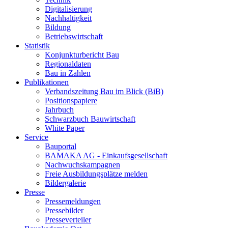
Digitalisierung
Nachhaltigkeit
Bildung
Betriebswirtschaft
Statistik
Konjunkturbericht Bau
Regionaldaten
Bau in Zahlen
Publikationen
Verbandszeitung Bau im Blick (BiB)
Positionspapiere
Jahrbuch
Schwarzbuch Bauwirtschaft
White Paper
Service
Bauportal
BAMAKA AG - Einkaufsgesellschaft
Nachwuchskampagnen
Freie Ausbildungsplätze melden
Bildergalerie
Presse
Pressemeldungen
Pressebilder
Presseverteiler