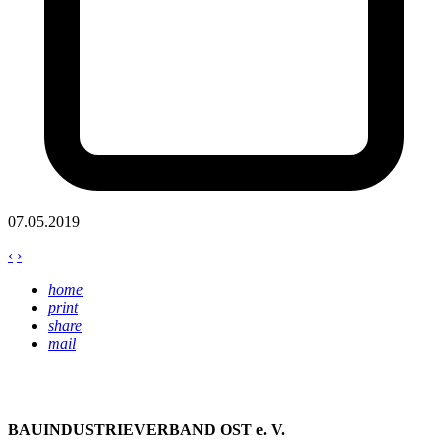
07.05.2019
‹
›
home
print
share
mail
BAUINDUSTRIEVERBAND OST e. V.