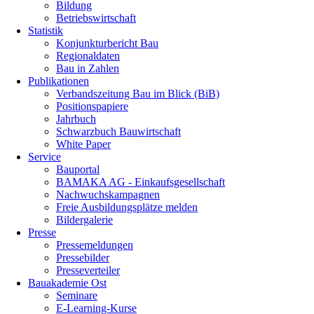
Bildung
Betriebswirtschaft
Statistik
Konjunkturbericht Bau
Regionaldaten
Bau in Zahlen
Publikationen
Verbandszeitung Bau im Blick (BiB)
Positionspapiere
Jahrbuch
Schwarzbuch Bauwirtschaft
White Paper
Service
Bauportal
BAMAKA AG - Einkaufsgesellschaft
Nachwuchskampagnen
Freie Ausbildungsplätze melden
Bildergalerie
Presse
Pressemeldungen
Pressebilder
Presseverteiler
Bauakademie Ost
Seminare
E-Learning-Kurse