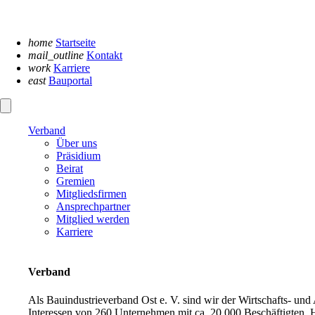
Navigation
überspringen
home
Startseite
mail_outline
Kontakt
work
Karriere
east
Bauportal
Verband
Über uns
Präsidium
Beirat
Gremien
Mitgliedsfirmen
Ansprechpartner
Mitglied werden
Karriere
Verband
Als Bauindustrieverband Ost e. V. sind wir der Wirtschafts- un
Interessen von 260 Unternehmen mit ca. 20.000 Beschäftigten. H