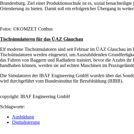
Brandenburg. Ziel einer Produktionsschule ist es, sozial benachteili
Orientierung zu bieten. Damit soll ein erfolgreicher Übergang in wei
Fotos: ©KOMZET Cottbus
Tischsimulatoren für das ÜAZ Glauchau
Elf moderne Tischsimulatoren sind seit Februar im ÜAZ Glauchau im E
Tischsimulatoren werden eingesetzt, um Auszubildenden Grundfertigkei
das Fahren von Baggern und Radladern trainiert, bevor die Azubis ih
handhaben können, werden sie auf echten Maschinen im Praxisgelände 
Die Simulatoren der IBAF Engineering GmbH wurden über das Sonder
wird durchgeführt vom Bundesinstitut für Berufsbildung (BIBB).
copyright: IBAF Engineering GmbH
Schlagworte:
Ausbildung
Digitalisierung