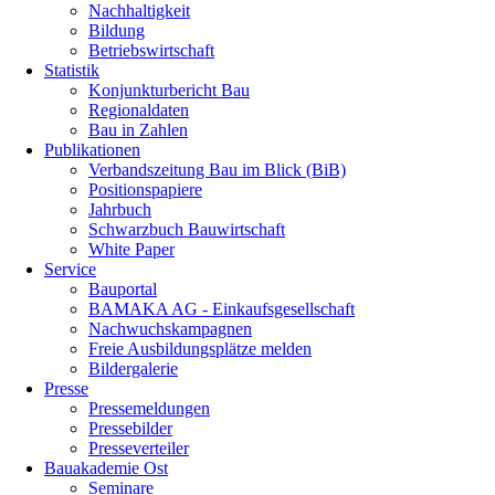
Nachhaltigkeit
Bildung
Betriebswirtschaft
Statistik
Konjunkturbericht Bau
Regionaldaten
Bau in Zahlen
Publikationen
Verbandszeitung Bau im Blick (BiB)
Positionspapiere
Jahrbuch
Schwarzbuch Bauwirtschaft
White Paper
Service
Bauportal
BAMAKA AG - Einkaufsgesellschaft
Nachwuchskampagnen
Freie Ausbildungsplätze melden
Bildergalerie
Presse
Pressemeldungen
Pressebilder
Presseverteiler
Bauakademie Ost
Seminare