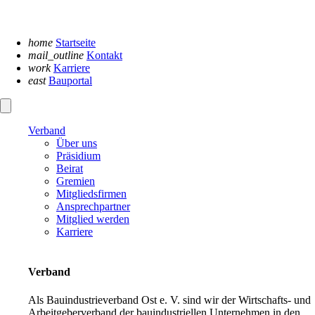
Navigation
überspringen
home
Startseite
mail_outline
Kontakt
work
Karriere
east
Bauportal
Verband
Über uns
Präsidium
Beirat
Gremien
Mitgliedsfirmen
Ansprechpartner
Mitglied werden
Karriere
Verband
Als Bauindustrieverband Ost e. V. sind wir der Wirtschafts- und
Arbeitgeberverband der bauindustriellen Unternehmen in den