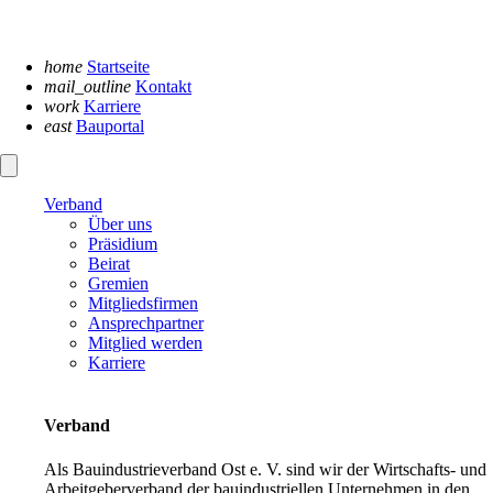
Navigation
überspringen
home
Startseite
mail_outline
Kontakt
work
Karriere
east
Bauportal
Verband
Über uns
Präsidium
Beirat
Gremien
Mitgliedsfirmen
Ansprechpartner
Mitglied werden
Karriere
Verband
Als Bauindustrieverband Ost e. V. sind wir der Wirtschafts- und
Arbeitgeberverband der bauindustriellen Unternehmen in den