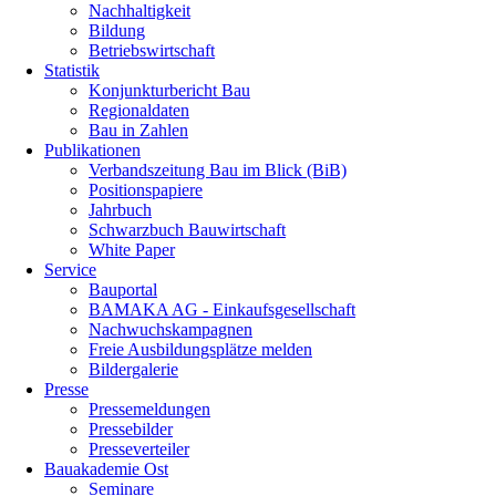
Nachhaltigkeit
Bildung
Betriebswirtschaft
Statistik
Konjunkturbericht Bau
Regionaldaten
Bau in Zahlen
Publikationen
Verbandszeitung Bau im Blick (BiB)
Positionspapiere
Jahrbuch
Schwarzbuch Bauwirtschaft
White Paper
Service
Bauportal
BAMAKA AG - Einkaufsgesellschaft
Nachwuchskampagnen
Freie Ausbildungsplätze melden
Bildergalerie
Presse
Pressemeldungen
Pressebilder
Presseverteiler
Bauakademie Ost
Seminare