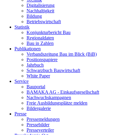
Digitalisierung
Nachhaltigkeit
Bildung
Betriebswirtschaft
Statistik
Konjunkturbericht Bau
Regionaldaten
Bau in Zahlen
Publikationen
Verbandszeitung Bau im Blick (BiB)
Positionspapiere
Jahrbuch
Schwarzbuch Bauwirtschaft
White Paper
Service
Bauportal
BAMAKA AG - Einkaufsgesellschaft
Nachwuchskampagnen
Freie Ausbildungsplätze melden
Bildergalerie
Presse
Pressemeldungen
Pressebilder
Presseverteiler