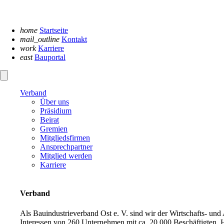
Navigation
überspringen
home
Startseite
mail_outline
Kontakt
work
Karriere
east
Bauportal
Verband
Über uns
Präsidium
Beirat
Gremien
Mitgliedsfirmen
Ansprechpartner
Mitglied werden
Karriere
Verband
Als Bauindustrieverband Ost e. V. sind wir der Wirtschafts- un
Interessen von 260 Unternehmen mit ca. 20.000 Beschäftigten. H