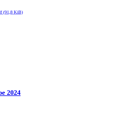
df
(91,8 KiB)
be 2024