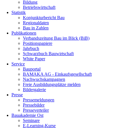
Bildung
Betriebswirtschaft
Statistik
Konjunkturbericht Bau
Regionaldaten
Bau in Zahlen
Publikationen
Verbandszeitung Bau im Blick (BiB)
Positionspapiere
Jahrbuch
Schwarzbuch Bauwirtschaft
White Paper
Service
Bauportal
BAMAKA AG - Einkaufsgesellschaft
Nachwuchskampagnen
Freie Ausbildungsplätze melden
Bildergalerie
Presse
Pressemeldungen
Pressebilder
Presseverteiler
Bauakademie Ost
Seminare
E-Learning-Kurse