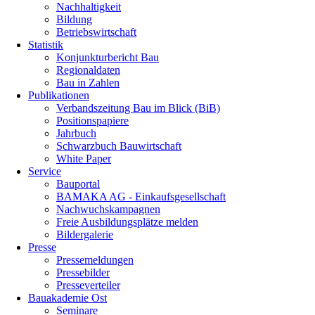
Nachhaltigkeit
Bildung
Betriebswirtschaft
Statistik
Konjunkturbericht Bau
Regionaldaten
Bau in Zahlen
Publikationen
Verbandszeitung Bau im Blick (BiB)
Positionspapiere
Jahrbuch
Schwarzbuch Bauwirtschaft
White Paper
Service
Bauportal
BAMAKA AG - Einkaufsgesellschaft
Nachwuchskampagnen
Freie Ausbildungsplätze melden
Bildergalerie
Presse
Pressemeldungen
Pressebilder
Presseverteiler
Bauakademie Ost
Seminare