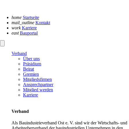
Navigation
überspringen
home
Startseite
mail_outline
Kontakt
work
Karriere
east
Bauportal
Verband
Über uns
Präsidium
Beirat
Gremien
Mitgliedsfirmen
Ansprechpartner
Mitglied werden
Karriere
Verband
Als Bauindustrieverband Ost e. V. sind wir der Wirtschafts- und
Arbeitgeberverband der bauindustriellen Unternehmen in den