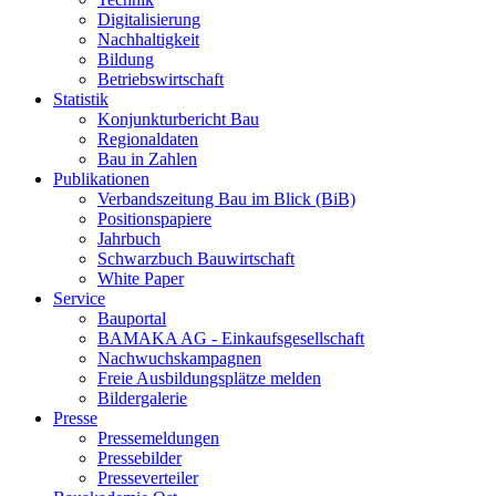
Digitalisierung
Nachhaltigkeit
Bildung
Betriebswirtschaft
Statistik
Konjunkturbericht Bau
Regionaldaten
Bau in Zahlen
Publikationen
Verbandszeitung Bau im Blick (BiB)
Positionspapiere
Jahrbuch
Schwarzbuch Bauwirtschaft
White Paper
Service
Bauportal
BAMAKA AG - Einkaufsgesellschaft
Nachwuchskampagnen
Freie Ausbildungsplätze melden
Bildergalerie
Presse
Pressemeldungen
Pressebilder
Presseverteiler