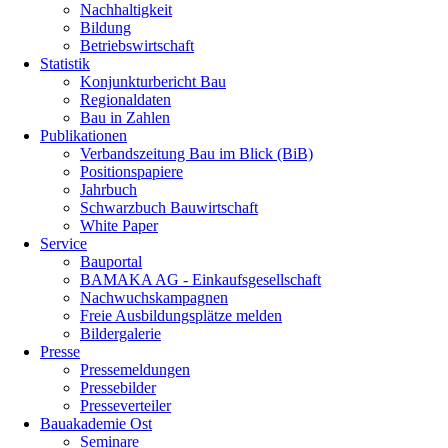
Nachhaltigkeit
Bildung
Betriebswirtschaft
Statistik
Konjunkturbericht Bau
Regionaldaten
Bau in Zahlen
Publikationen
Verbandszeitung Bau im Blick (BiB)
Positionspapiere
Jahrbuch
Schwarzbuch Bauwirtschaft
White Paper
Service
Bauportal
BAMAKA AG - Einkaufsgesellschaft
Nachwuchskampagnen
Freie Ausbildungsplätze melden
Bildergalerie
Presse
Pressemeldungen
Pressebilder
Presseverteiler
Bauakademie Ost
Seminare