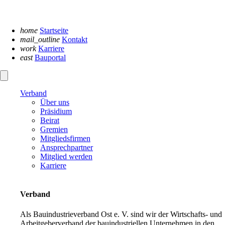
Navigation
überspringen
home
Startseite
mail_outline
Kontakt
work
Karriere
east
Bauportal
Verband
Über uns
Präsidium
Beirat
Gremien
Mitgliedsfirmen
Ansprechpartner
Mitglied werden
Karriere
Verband
Als Bauindustrieverband Ost e. V. sind wir der Wirtschafts- und
Arbeitgeberverband der bauindustriellen Unternehmen in den