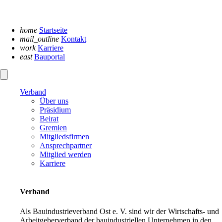
Navigation
überspringen
home
Startseite
mail_outline
Kontakt
work
Karriere
east
Bauportal
Verband
Über uns
Präsidium
Beirat
Gremien
Mitgliedsfirmen
Ansprechpartner
Mitglied werden
Karriere
Verband
Als Bauindustrieverband Ost e. V. sind wir der Wirtschafts- und
Arbeitgeberverband der bauindustriellen Unternehmen in den