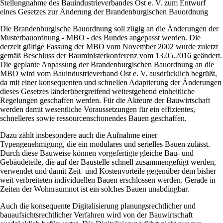
Stellungnahme des Bauindustrieverbandes Ost e. V. zum Entwurf
eines Gesetzes zur Änderung der Brandenburgischen Bauordnung
Die Brandenburgische Bauordnung soll zügig an die Änderungen der
Musterbauordnung - MBO - des Bundes angepasst werden. Die
derzeit gültige Fassung der MBO vom November 2002 wurde zuletzt
gemäß Beschluss der Bauministerkonferenz vom 13.05.2016 geändert.
Die geplante Anpassung der Brandenburgischen Bauordnung an die
MBO wird vom Bauindustrieverband Ost e. V. ausdrücklich begrüßt,
da mit einer konsequenten und schnellen Adaptierung der Änderungen
dieses Gesetzes länderübergreifend weitestgehend einheitliche
Regelungen geschaffen werden. Für die Akteure der Bauwirtschaft
werden damit wesentliche Voraussetzungen für ein effizientes,
schnelleres sowie ressourcenschonendes Bauen geschaffen.
Dazu zählt insbesondere auch die Aufnahme einer
Typengenehmigung, die ein modulares und serielles Bauen zulässt.
Durch diese Bauweise können vorgefertigte gleiche Bau- und
Gebäudeteile, die auf der Baustelle schnell zusammengefügt werden,
verwendet und damit Zeit- und Kostenvorteile gegenüber dem bisher
weit verbreiteten individuellen Bauen erschlossen werden. Gerade in
Zeiten der Wohnraumnot ist ein solches Bauen unabdingbar.
Auch die konsequente Digitalisierung planungsrechtlicher und
bauaufsichtsrechtlicher Verfahren wird von der Bauwirtschaft