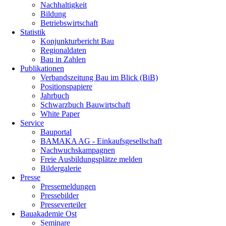
Nachhaltigkeit
Bildung
Betriebswirtschaft
Statistik
Konjunkturbericht Bau
Regionaldaten
Bau in Zahlen
Publikationen
Verbandszeitung Bau im Blick (BiB)
Positionspapiere
Jahrbuch
Schwarzbuch Bauwirtschaft
White Paper
Service
Bauportal
BAMAKA AG - Einkaufsgesellschaft
Nachwuchskampagnen
Freie Ausbildungsplätze melden
Bildergalerie
Presse
Pressemeldungen
Pressebilder
Presseverteiler
Bauakademie Ost
Seminare