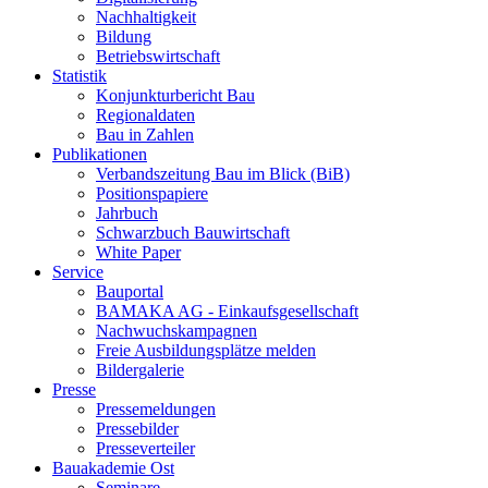
Nachhaltigkeit
Bildung
Betriebswirtschaft
Statistik
Konjunkturbericht Bau
Regionaldaten
Bau in Zahlen
Publikationen
Verbandszeitung Bau im Blick (BiB)
Positionspapiere
Jahrbuch
Schwarzbuch Bauwirtschaft
White Paper
Service
Bauportal
BAMAKA AG - Einkaufsgesellschaft
Nachwuchskampagnen
Freie Ausbildungsplätze melden
Bildergalerie
Presse
Pressemeldungen
Pressebilder
Presseverteiler
Bauakademie Ost
Seminare