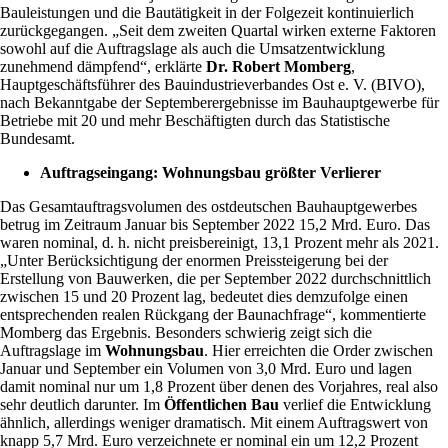
Bauleistungen und die Bautätigkeit in der Folgezeit kontinuierlich
zurückgegangen. „Seit dem zweiten Quartal wirken externe Faktoren
sowohl auf die Auftragslage als auch die Umsatzentwicklung
zunehmend dämpfend“, erklärte
Dr. Robert Momberg
,
Hauptgeschäftsführer des Bauindustrieverbandes Ost e. V. (BIVO),
nach Bekanntgabe der Septemberergebnisse im Bauhauptgewerbe für
Betriebe mit 20 und mehr Beschäftigten durch das Statistische
Bundesamt.
Auftragseingang: Wohnungsbau größter Verlierer
Das Gesamtauftragsvolumen des ostdeutschen Bauhauptgewerbes
betrug im Zeitraum Januar bis September 2022 15,2 Mrd. Euro. Das
waren nominal, d. h. nicht preisbereinigt, 13,1 Prozent mehr als 2021.
„Unter Berücksichtigung der enormen Preissteigerung bei der
Erstellung von Bauwerken, die per September 2022 durchschnittlich
zwischen 15 und 20 Prozent lag, bedeutet dies demzufolge einen
entsprechenden realen Rückgang der Baunachfrage“, kommentierte
Momberg das Ergebnis. Besonders schwierig zeigt sich die
Auftragslage im
Wohnungsbau
. Hier erreichten die Order zwischen
Januar und September ein Volumen von 3,0 Mrd. Euro und lagen
damit nominal nur um 1,8 Prozent über denen des Vorjahres, real also
sehr deutlich darunter. Im
Öffentlichen Bau
verlief die Entwicklung
ähnlich, allerdings weniger dramatisch. Mit einem Auftragswert von
knapp 5,7 Mrd. Euro verzeichnete er nominal ein um 12,2 Prozent