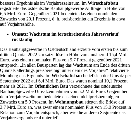
besseres Ergebnis als im Vorjahreszeitraum. Im
Wirtschaftsbau
registrierte das ostdeutsche Bauhauptgewerbe Aufträge in Höhe von
6,5 Mrd. Euro. Gegenüber 2021 bedeutete das einen nominalen
Zuwachs von 20,1 Prozent, d. h. preisbereinigt ein Ergebnis in etwa
auf Vorjahreshöhe.
Umsatz: Wachstum im fortschreitenden Jahresverlauf
rückläufig
Das Bauhauptgewerbe in Ostdeutschland erzielte vom ersten bis zum
dritten Quartal 2022 Umsatzerlöse in Höhe von annähernd 15,4 Mrd.
Euro, was einem nominalen Plus von 9,7 Prozent gegenüber 2021
entsprach. „In allen Bausparten lag das Wachstum am Ende des dritten
Quartals allerdings preisbereinigt unter dem des Vorjahres“ relativierte
Momberg das Ergebnis. Im
Wirtschaftsbau
belief sich der Umsatz per
September 2022 auf 6,4 Mrd. Euro. Das waren nominal 10,1 Prozent
mehr als 2021. Im
Öffentlichen Bau
verzeichnete das ostdeutsche
Bauhauptgewerbe Umsatzeinnahmen von 5,2 Mrd. Euro. Gegenüber
dem Vorjahreszeitraum bedeutete das einen nichtpreisbereinigten
Zuwachs um 5,9 Prozent. Im
Wohnungsbau
stiegen die Erlöse auf
3,7 Mrd. Euro an, was zwar einem nominalen Plus von 15,0 Prozent in
Relation zum Vorjahr entsprach, aber wie die anderen Segmente das
Vorjahresergebnis real unterlief.