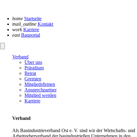
Navigation
überspringen
home
Startseite
mail_outline
Kontakt
work
Karriere
east
Bauportal
Verband
Über uns
Präsidium
Beirat
Gremien
Mitgliedsfirmen
Ansprechpartner
Mitglied werden
Karriere
Verband
Als Bauindustrieverband Ost e. V. sind wir der Wirtschafts- und
Arbeitgeberverband der bauindustriellen Unternehmen in den