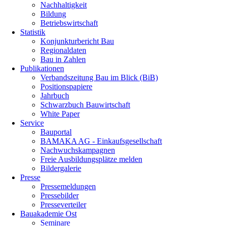
Nachhaltigkeit
Bildung
Betriebswirtschaft
Statistik
Konjunkturbericht Bau
Regionaldaten
Bau in Zahlen
Publikationen
Verbandszeitung Bau im Blick (BiB)
Positionspapiere
Jahrbuch
Schwarzbuch Bauwirtschaft
White Paper
Service
Bauportal
BAMAKA AG - Einkaufsgesellschaft
Nachwuchskampagnen
Freie Ausbildungsplätze melden
Bildergalerie
Presse
Pressemeldungen
Pressebilder
Presseverteiler
Bauakademie Ost
Seminare