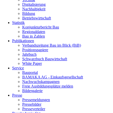
Digitalisierung
Nachhaltigkeit
Bildung
Betriebswirtschaft
Statistik
Konjunkturbericht Bau
Regionaldaten
Bau in Zahlen
Publikationen
Verbandszeitung Bau im Blick (BiB)
Positionspapiere
Jahrbuch
Schwarzbuch Bauwirtschaft
White Paper
Service
Bauportal
BAMAKA AG - Einkaufsgesellschaft
Nachwuchskampagnen
Freie Ausbildungsplätze melden
Bildergalerie
Presse
Pressemeldungen
Pressebilder
Presseverteiler