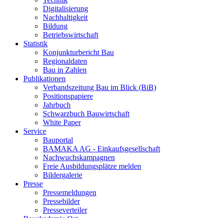
Digitalisierung
Nachhaltigkeit
Bildung
Betriebswirtschaft
Statistik
Konjunkturbericht Bau
Regionaldaten
Bau in Zahlen
Publikationen
Verbandszeitung Bau im Blick (BiB)
Positionspapiere
Jahrbuch
Schwarzbuch Bauwirtschaft
White Paper
Service
Bauportal
BAMAKA AG - Einkaufsgesellschaft
Nachwuchskampagnen
Freie Ausbildungsplätze melden
Bildergalerie
Presse
Pressemeldungen
Pressebilder
Presseverteiler