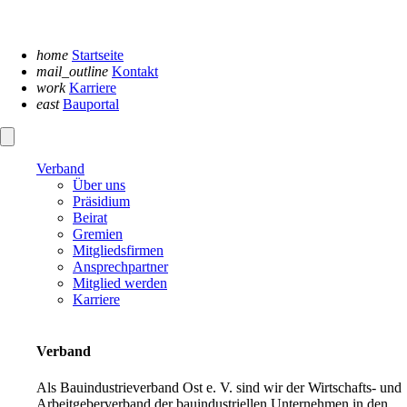
Navigation
überspringen
home
Startseite
mail_outline
Kontakt
work
Karriere
east
Bauportal
Verband
Über uns
Präsidium
Beirat
Gremien
Mitgliedsfirmen
Ansprechpartner
Mitglied werden
Karriere
Verband
Als Bauindustrieverband Ost e. V. sind wir der Wirtschafts- und
Arbeitgeberverband der bauindustriellen Unternehmen in den