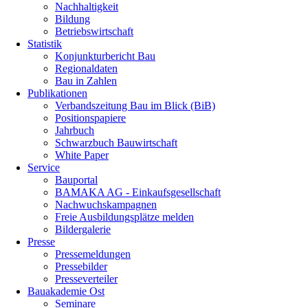
Nachhaltigkeit
Bildung
Betriebswirtschaft
Statistik
Konjunkturbericht Bau
Regionaldaten
Bau in Zahlen
Publikationen
Verbandszeitung Bau im Blick (BiB)
Positionspapiere
Jahrbuch
Schwarzbuch Bauwirtschaft
White Paper
Service
Bauportal
BAMAKA AG - Einkaufsgesellschaft
Nachwuchskampagnen
Freie Ausbildungsplätze melden
Bildergalerie
Presse
Pressemeldungen
Pressebilder
Presseverteiler
Bauakademie Ost
Seminare