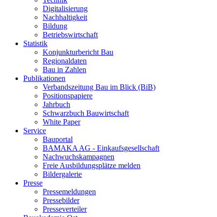
Digitalisierung
Nachhaltigkeit
Bildung
Betriebswirtschaft
Statistik
Konjunkturbericht Bau
Regionaldaten
Bau in Zahlen
Publikationen
Verbandszeitung Bau im Blick (BiB)
Positionspapiere
Jahrbuch
Schwarzbuch Bauwirtschaft
White Paper
Service
Bauportal
BAMAKA AG - Einkaufsgesellschaft
Nachwuchskampagnen
Freie Ausbildungsplätze melden
Bildergalerie
Presse
Pressemeldungen
Pressebilder
Presseverteiler