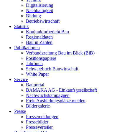
Digitalisierung
Nachhaltigkeit
Bildung
Betriebswirtschaft
Statistik
Konjunkturbericht Bau
Regionaldaten
Bau in Zahlen
Publikationen
Verbandszeitung Bau im Blick (BiB)
Positionspapiere
Jahrbuch
Schwarzbuch Bauwirtschaft
White Paper
Service
Bauportal
BAMAKA AG - Einkaufsgesellschaft
Nachwuchskampagnen
Freie Ausbildungsplätze melden
Bildergalerie
Presse
Pressemeldungen
Pressebilder
Presseverteiler