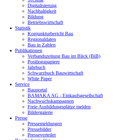
Digitalisierung
Nachhaltigkeit
Bildung
Betriebswirtschaft
Statistik
Konjunkturbericht Bau
Regionaldaten
Bau in Zahlen
Publikationen
Verbandszeitung Bau im Blick (BiB)
Positionspapiere
Jahrbuch
Schwarzbuch Bauwirtschaft
White Paper
Service
Bauportal
BAMAKA AG - Einkaufsgesellschaft
Nachwuchskampagnen
Freie Ausbildungsplätze melden
Bildergalerie
Presse
Pressemeldungen
Pressebilder
Presseverteiler