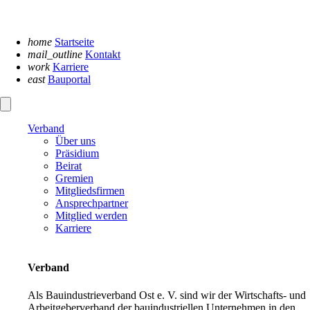
Navigation
überspringen
home
Startseite
mail_outline
Kontakt
work
Karriere
east
Bauportal
Verband
Über uns
Präsidium
Beirat
Gremien
Mitgliedsfirmen
Ansprechpartner
Mitglied werden
Karriere
Verband
Als Bauindustrieverband Ost e. V. sind wir der Wirtschafts- und
Arbeitgeberverband der bauindustriellen Unternehmen in den