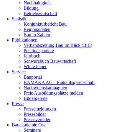
Nachhaltigkeit
Bildung
Betriebswirtschaft
Statistik
Konjunkturbericht Bau
Regionaldaten
Bau in Zahlen
Publikationen
Verbandszeitung Bau im Blick (BiB)
Positionspapiere
Jahrbuch
Schwarzbuch Bauwirtschaft
White Paper
Service
Bauportal
BAMAKA AG - Einkaufsgesellschaft
Nachwuchskampagnen
Freie Ausbildungsplätze melden
Bildergalerie
Presse
Pressemeldungen
Pressebilder
Presseverteiler
Bauakademie Ost
Seminare