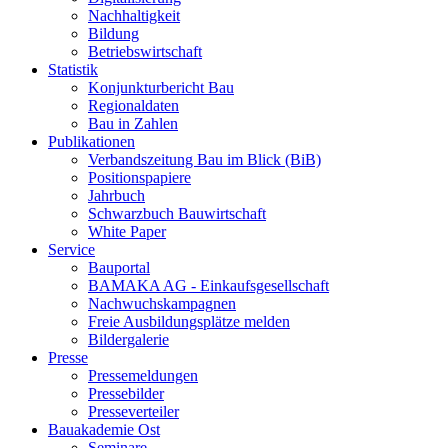
Nachhaltigkeit
Bildung
Betriebswirtschaft
Statistik
Konjunkturbericht Bau
Regionaldaten
Bau in Zahlen
Publikationen
Verbandszeitung Bau im Blick (BiB)
Positionspapiere
Jahrbuch
Schwarzbuch Bauwirtschaft
White Paper
Service
Bauportal
BAMAKA AG - Einkaufsgesellschaft
Nachwuchskampagnen
Freie Ausbildungsplätze melden
Bildergalerie
Presse
Pressemeldungen
Pressebilder
Presseverteiler
Bauakademie Ost
Seminare