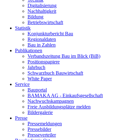
Digitalisierung
Nachhaltigkeit
Bildung
Betriebswirtschaft
Statistik
Konjunkturbericht Bau
Regionaldaten
Bau in Zahlen
Publikationen
Verbandszeitung Bau im Blick (BiB)
Positionspapiere
Jahrbuch
Schwarzbuch Bauwirtschaft
White Paper
Service
Bauportal
BAMAKA AG - Einkaufsgesellschaft
Nachwuchskampagnen
Freie Ausbildungsplätze melden
Bildergalerie
Presse
Pressemeldungen
Pressebilder
Presseverteiler