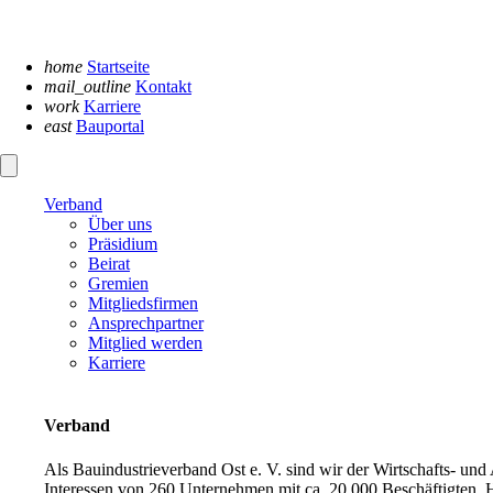
Navigation
überspringen
home
Startseite
mail_outline
Kontakt
work
Karriere
east
Bauportal
Verband
Über uns
Präsidium
Beirat
Gremien
Mitgliedsfirmen
Ansprechpartner
Mitglied werden
Karriere
Verband
Als Bauindustrieverband Ost e. V. sind wir der Wirtschafts- un
Interessen von 260 Unternehmen mit ca. 20.000 Beschäftigten. H