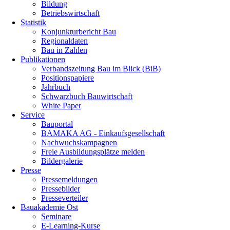
Bildung
Betriebswirtschaft
Statistik
Konjunkturbericht Bau
Regionaldaten
Bau in Zahlen
Publikationen
Verbandszeitung Bau im Blick (BiB)
Positionspapiere
Jahrbuch
Schwarzbuch Bauwirtschaft
White Paper
Service
Bauportal
BAMAKA AG - Einkaufsgesellschaft
Nachwuchskampagnen
Freie Ausbildungsplätze melden
Bildergalerie
Presse
Pressemeldungen
Pressebilder
Presseverteiler
Bauakademie Ost
Seminare
E-Learning-Kurse