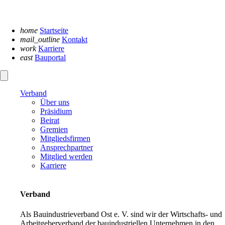
Navigation
überspringen
home
Startseite
mail_outline
Kontakt
work
Karriere
east
Bauportal
Verband
Über uns
Präsidium
Beirat
Gremien
Mitgliedsfirmen
Ansprechpartner
Mitglied werden
Karriere
Verband
Als Bauindustrieverband Ost e. V. sind wir der Wirtschafts- und
Arbeitgeberverband der bauindustriellen Unternehmen in den