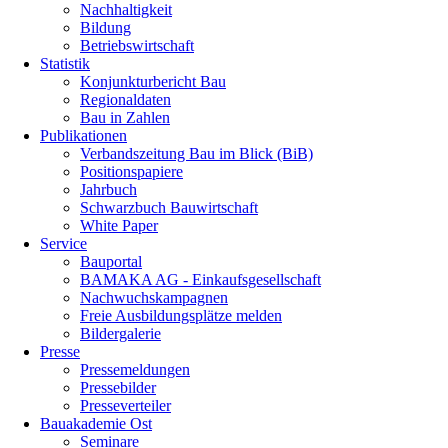
Nachhaltigkeit
Bildung
Betriebswirtschaft
Statistik
Konjunkturbericht Bau
Regionaldaten
Bau in Zahlen
Publikationen
Verbandszeitung Bau im Blick (BiB)
Positionspapiere
Jahrbuch
Schwarzbuch Bauwirtschaft
White Paper
Service
Bauportal
BAMAKA AG - Einkaufsgesellschaft
Nachwuchskampagnen
Freie Ausbildungsplätze melden
Bildergalerie
Presse
Pressemeldungen
Pressebilder
Presseverteiler
Bauakademie Ost
Seminare