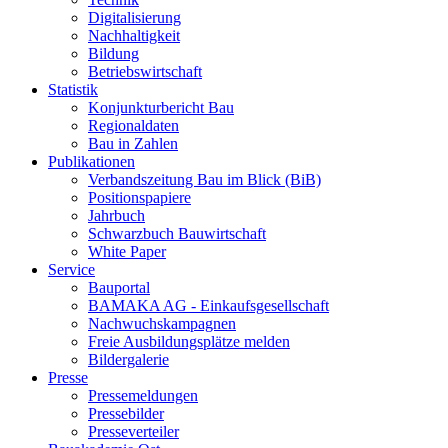
Digitalisierung
Nachhaltigkeit
Bildung
Betriebswirtschaft
Statistik
Konjunkturbericht Bau
Regionaldaten
Bau in Zahlen
Publikationen
Verbandszeitung Bau im Blick (BiB)
Positionspapiere
Jahrbuch
Schwarzbuch Bauwirtschaft
White Paper
Service
Bauportal
BAMAKA AG - Einkaufsgesellschaft
Nachwuchskampagnen
Freie Ausbildungsplätze melden
Bildergalerie
Presse
Pressemeldungen
Pressebilder
Presseverteiler