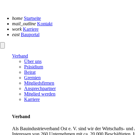
Navigation
überspringen
home
Startseite
mail_outline
Kontakt
work
Karriere
east
Bauportal
Verband
Über uns
Präsidium
Beirat
Gremien
Mitgliedsfirmen
Ansprechpartner
Mitglied werden
Karriere
Verband
Als Bauindustrieverband Ost e. V. sind wir der Wirtschafts- un
Interessen von 260 Unternehmen mit ca. 20.000 Beschäftigten. H