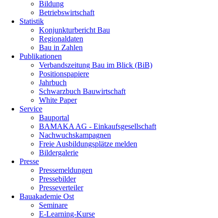
Bildung
Betriebswirtschaft
Statistik
Konjunkturbericht Bau
Regionaldaten
Bau in Zahlen
Publikationen
Verbandszeitung Bau im Blick (BiB)
Positionspapiere
Jahrbuch
Schwarzbuch Bauwirtschaft
White Paper
Service
Bauportal
BAMAKA AG - Einkaufsgesellschaft
Nachwuchskampagnen
Freie Ausbildungsplätze melden
Bildergalerie
Presse
Pressemeldungen
Pressebilder
Presseverteiler
Bauakademie Ost
Seminare
E-Learning-Kurse