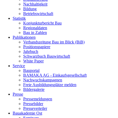
Nachhaltigkeit
Bildung
Betriebswirtschaft
Statistik
Konjunkturbericht Bau
Regionaldaten
Bau in Zahlen
Publikationen
Verbandszeitung Bau im Blick (BiB)
Positionspapiere
Jahrbuch
Schwarzbuch Bauwirtschaft
White Paper
Service
Bauportal
BAMAKA AG - Einkaufsgesellschaft
Nachwuchskampagnen
Freie Ausbildungsplätze melden
Bildergalerie
Presse
Pressemeldungen
Pressebilder
Presseverteiler
Bauakademie Ost
Seminare