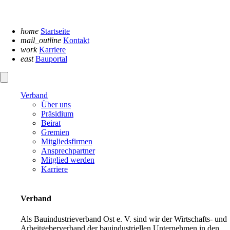
Navigation
überspringen
home
Startseite
mail_outline
Kontakt
work
Karriere
east
Bauportal
Verband
Über uns
Präsidium
Beirat
Gremien
Mitgliedsfirmen
Ansprechpartner
Mitglied werden
Karriere
Verband
Als Bauindustrieverband Ost e. V. sind wir der Wirtschafts- und
Arbeitgeberverband der bauindustriellen Unternehmen in den