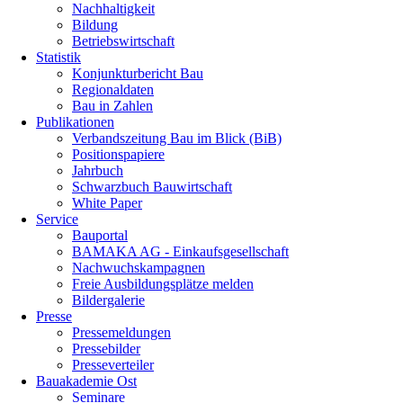
Nachhaltigkeit
Bildung
Betriebswirtschaft
Statistik
Konjunkturbericht Bau
Regionaldaten
Bau in Zahlen
Publikationen
Verbandszeitung Bau im Blick (BiB)
Positionspapiere
Jahrbuch
Schwarzbuch Bauwirtschaft
White Paper
Service
Bauportal
BAMAKA AG - Einkaufsgesellschaft
Nachwuchskampagnen
Freie Ausbildungsplätze melden
Bildergalerie
Presse
Pressemeldungen
Pressebilder
Presseverteiler
Bauakademie Ost
Seminare