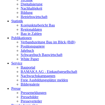
Digitalisierung
Nachhaltigkeit
Bildung
Betriebswirtschaft
Statistik
Konjunkturbericht Bau
Regionaldaten
Bau in Zahlen
Publikationen
Verbandszeitung Bau im Blick (BiB)
Positionspapiere
Jahrbuch
Schwarzbuch Bauwirtschaft
White Paper
Service
Bauportal
BAMAKA AG - Einkaufsgesellschaft
Nachwuchskampagnen
Freie Ausbildungsplätze melden
Bildergalerie
Presse
Pressemeldungen
Pressebilder
Presseverteiler