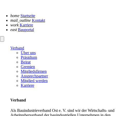
Navigation
überspringen
home
Startseite
mail_outline
Kontakt
work
Karriere
east
Bauportal
Verband
Über uns
Präsidium
Beirat
Gremien
Mitgliedsfirmen
Ansprechpartner
Mitglied werden
Karriere
Verband
Als Bauindustrieverband Ost e. V. sind wir der Wirtschafts- und
Arbeitgeberverband der bauindustriellen Unternehmen in den