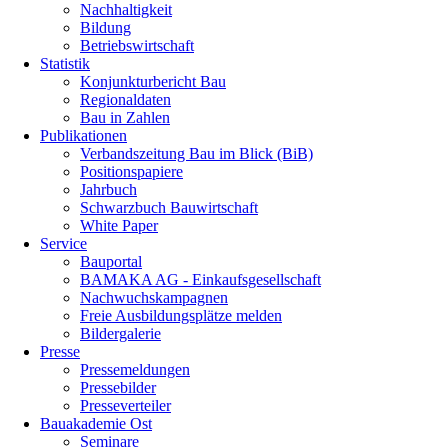
Nachhaltigkeit
Bildung
Betriebswirtschaft
Statistik
Konjunkturbericht Bau
Regionaldaten
Bau in Zahlen
Publikationen
Verbandszeitung Bau im Blick (BiB)
Positionspapiere
Jahrbuch
Schwarzbuch Bauwirtschaft
White Paper
Service
Bauportal
BAMAKA AG - Einkaufsgesellschaft
Nachwuchskampagnen
Freie Ausbildungsplätze melden
Bildergalerie
Presse
Pressemeldungen
Pressebilder
Presseverteiler
Bauakademie Ost
Seminare