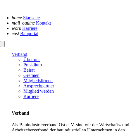
Navigation
überspringen
home
Startseite
mail_outline
Kontakt
work
Karriere
east
Bauportal
Verband
Über uns
Präsidium
Beirat
Gremien
Mitgliedsfirmen
Ansprechpartner
Mitglied werden
Karriere
Verband
Als Bauindustrieverband Ost e. V. sind wir der Wirtschafts- und
Arbeitgeberverband der bauindustriellen Unternehmen in den