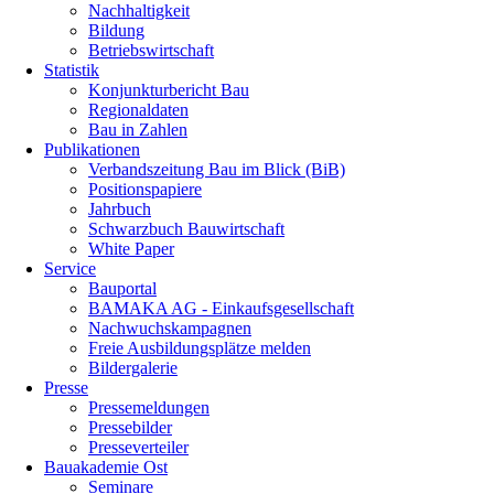
Nachhaltigkeit
Bildung
Betriebswirtschaft
Statistik
Konjunkturbericht Bau
Regionaldaten
Bau in Zahlen
Publikationen
Verbandszeitung Bau im Blick (BiB)
Positionspapiere
Jahrbuch
Schwarzbuch Bauwirtschaft
White Paper
Service
Bauportal
BAMAKA AG - Einkaufsgesellschaft
Nachwuchskampagnen
Freie Ausbildungsplätze melden
Bildergalerie
Presse
Pressemeldungen
Pressebilder
Presseverteiler
Bauakademie Ost
Seminare