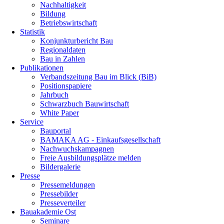
Nachhaltigkeit
Bildung
Betriebswirtschaft
Statistik
Konjunkturbericht Bau
Regionaldaten
Bau in Zahlen
Publikationen
Verbandszeitung Bau im Blick (BiB)
Positionspapiere
Jahrbuch
Schwarzbuch Bauwirtschaft
White Paper
Service
Bauportal
BAMAKA AG - Einkaufsgesellschaft
Nachwuchskampagnen
Freie Ausbildungsplätze melden
Bildergalerie
Presse
Pressemeldungen
Pressebilder
Presseverteiler
Bauakademie Ost
Seminare