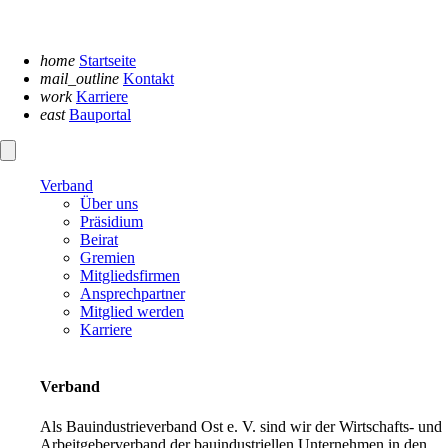
Navigation
überspringen
home
Startseite
mail_outline
Kontakt
work
Karriere
east
Bauportal
Verband
Über uns
Präsidium
Beirat
Gremien
Mitgliedsfirmen
Ansprechpartner
Mitglied werden
Karriere
Verband
Als Bauindustrieverband Ost e. V. sind wir der Wirtschafts- und
Arbeitgeberverband der bauindustriellen Unternehmen in den