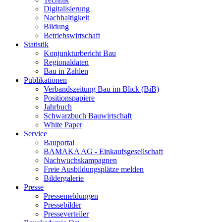
Digitalisierung
Nachhaltigkeit
Bildung
Betriebswirtschaft
Statistik
Konjunkturbericht Bau
Regionaldaten
Bau in Zahlen
Publikationen
Verbandszeitung Bau im Blick (BiB)
Positionspapiere
Jahrbuch
Schwarzbuch Bauwirtschaft
White Paper
Service
Bauportal
BAMAKA AG - Einkaufsgesellschaft
Nachwuchskampagnen
Freie Ausbildungsplätze melden
Bildergalerie
Presse
Pressemeldungen
Pressebilder
Presseverteiler