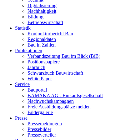
Digitalisierung
Nachhaltigkeit
Bildung
Betriebswirtschaft
Statistik
Konjunkturbericht Bau
Regionaldaten
Bau in Zahlen
Publikationen
Verbandszeitung Bau im Blick (BiB)
Positionspapiere
Jahrbuch
Schwarzbuch Bauwirtschaft
White Paper
Service
Bauportal
BAMAKA AG - Einkaufsgesellschaft
Nachwuchskampagnen
Freie Ausbildungsplätze melden
Bildergalerie
Presse
Pressemeldungen
Pressebilder
Presseverteiler