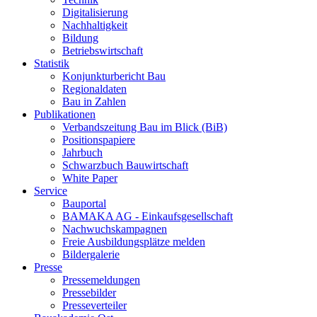
Digitalisierung
Nachhaltigkeit
Bildung
Betriebswirtschaft
Statistik
Konjunkturbericht Bau
Regionaldaten
Bau in Zahlen
Publikationen
Verbandszeitung Bau im Blick (BiB)
Positionspapiere
Jahrbuch
Schwarzbuch Bauwirtschaft
White Paper
Service
Bauportal
BAMAKA AG - Einkaufsgesellschaft
Nachwuchskampagnen
Freie Ausbildungsplätze melden
Bildergalerie
Presse
Pressemeldungen
Pressebilder
Presseverteiler