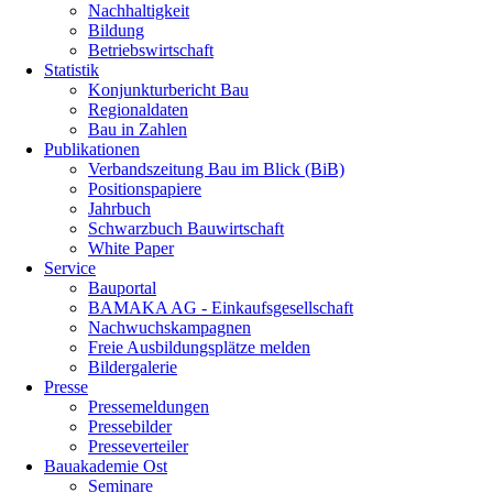
Nachhaltigkeit
Bildung
Betriebswirtschaft
Statistik
Konjunkturbericht Bau
Regionaldaten
Bau in Zahlen
Publikationen
Verbandszeitung Bau im Blick (BiB)
Positionspapiere
Jahrbuch
Schwarzbuch Bauwirtschaft
White Paper
Service
Bauportal
BAMAKA AG - Einkaufsgesellschaft
Nachwuchskampagnen
Freie Ausbildungsplätze melden
Bildergalerie
Presse
Pressemeldungen
Pressebilder
Presseverteiler
Bauakademie Ost
Seminare