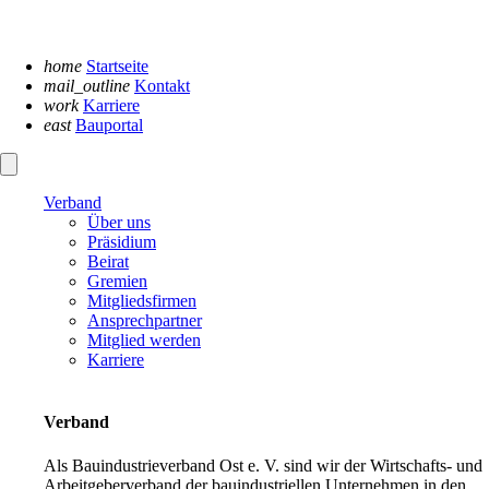
Navigation
überspringen
home
Startseite
mail_outline
Kontakt
work
Karriere
east
Bauportal
Verband
Über uns
Präsidium
Beirat
Gremien
Mitgliedsfirmen
Ansprechpartner
Mitglied werden
Karriere
Verband
Als Bauindustrieverband Ost e. V. sind wir der Wirtschafts- und
Arbeitgeberverband der bauindustriellen Unternehmen in den