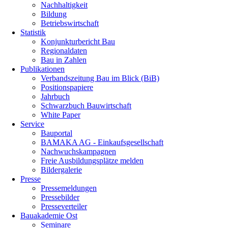
Nachhaltigkeit
Bildung
Betriebswirtschaft
Statistik
Konjunkturbericht Bau
Regionaldaten
Bau in Zahlen
Publikationen
Verbandszeitung Bau im Blick (BiB)
Positionspapiere
Jahrbuch
Schwarzbuch Bauwirtschaft
White Paper
Service
Bauportal
BAMAKA AG - Einkaufsgesellschaft
Nachwuchskampagnen
Freie Ausbildungsplätze melden
Bildergalerie
Presse
Pressemeldungen
Pressebilder
Presseverteiler
Bauakademie Ost
Seminare