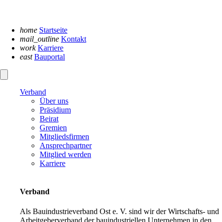
Navigation
überspringen
home
Startseite
mail_outline
Kontakt
work
Karriere
east
Bauportal
Verband
Über uns
Präsidium
Beirat
Gremien
Mitgliedsfirmen
Ansprechpartner
Mitglied werden
Karriere
Verband
Als Bauindustrieverband Ost e. V. sind wir der Wirtschafts- und
Arbeitgeberverband der bauindustriellen Unternehmen in den