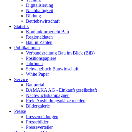
Digitalisierung
Nachhaltigkeit
Bildung
Betriebswirtschaft
Statistik
Konjunkturbericht Bau
Regionaldaten
Bau in Zahlen
Publikationen
Verbandszeitung Bau im Blick (BiB)
Positionspapiere
Jahrbuch
Schwarzbuch Bauwirtschaft
White Paper
Service
Bauportal
BAMAKA AG - Einkaufsgesellschaft
Nachwuchskampagnen
Freie Ausbildungsplätze melden
Bildergalerie
Presse
Pressemeldungen
Pressebilder
Presseverteiler