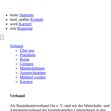
Navigation
überspringen
home
Startseite
mail_outline
Kontakt
work
Karriere
east
Bauportal
Verband
Über uns
Präsidium
Beirat
Gremien
Mitgliedsfirmen
Ansprechpartner
Mitglied werden
Karriere
Verband
Als Bauindustrieverband Ost e. V. sind wir der Wirtschafts- und
Arbeitgeberverband der bauindustriellen Unternehmen in den