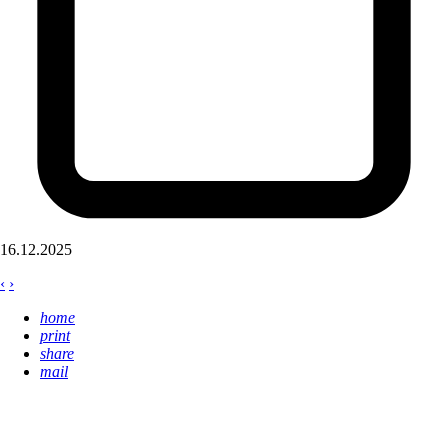
16.12.2025
‹
›
home
print
share
mail