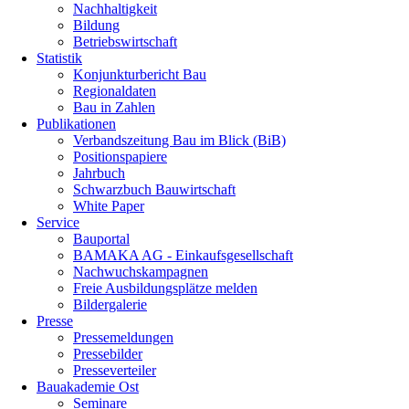
Nachhaltigkeit
Bildung
Betriebswirtschaft
Statistik
Konjunkturbericht Bau
Regionaldaten
Bau in Zahlen
Publikationen
Verbandszeitung Bau im Blick (BiB)
Positionspapiere
Jahrbuch
Schwarzbuch Bauwirtschaft
White Paper
Service
Bauportal
BAMAKA AG - Einkaufsgesellschaft
Nachwuchskampagnen
Freie Ausbildungsplätze melden
Bildergalerie
Presse
Pressemeldungen
Pressebilder
Presseverteiler
Bauakademie Ost
Seminare