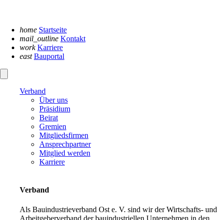
Navigation
überspringen
home
Startseite
mail_outline
Kontakt
work
Karriere
east
Bauportal
Verband
Über uns
Präsidium
Beirat
Gremien
Mitgliedsfirmen
Ansprechpartner
Mitglied werden
Karriere
Verband
Als Bauindustrieverband Ost e. V. sind wir der Wirtschafts- und
Arbeitgeberverband der bauindustriellen Unternehmen in den