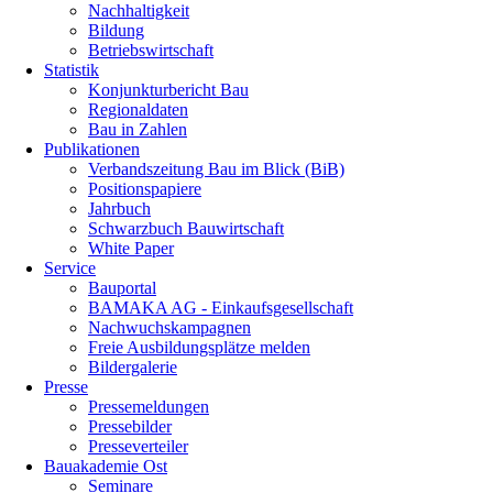
Nachhaltigkeit
Bildung
Betriebswirtschaft
Statistik
Konjunkturbericht Bau
Regionaldaten
Bau in Zahlen
Publikationen
Verbandszeitung Bau im Blick (BiB)
Positionspapiere
Jahrbuch
Schwarzbuch Bauwirtschaft
White Paper
Service
Bauportal
BAMAKA AG - Einkaufsgesellschaft
Nachwuchskampagnen
Freie Ausbildungsplätze melden
Bildergalerie
Presse
Pressemeldungen
Pressebilder
Presseverteiler
Bauakademie Ost
Seminare