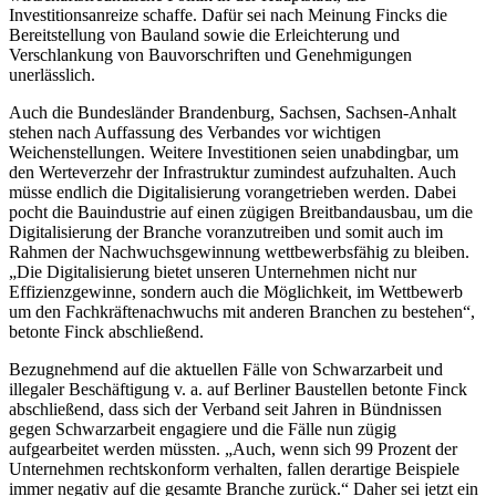
Investitionsanreize schaffe. Dafür sei nach Meinung Fincks die
Bereitstellung von Bauland sowie die Erleichterung und
Verschlankung von Bauvorschriften und Genehmigungen
unerlässlich.
Auch die Bundesländer Brandenburg, Sachsen, Sachsen-Anhalt
stehen nach Auffassung des Verbandes vor wichtigen
Weichenstellungen. Weitere Investitionen seien unabdingbar, um
den Werteverzehr der Infrastruktur zumindest aufzuhalten. Auch
müsse endlich die Digitalisierung vorangetrieben werden. Dabei
pocht die Bauindustrie auf einen zügigen Breitbandausbau, um die
Digitalisierung der Branche voranzutreiben und somit auch im
Rahmen der Nachwuchsgewinnung wettbewerbsfähig zu bleiben.
„Die Digitalisierung bietet unseren Unternehmen nicht nur
Effizienzgewinne, sondern auch die Möglichkeit, im Wettbewerb
um den Fachkräftenachwuchs mit anderen Branchen zu bestehen“,
betonte Finck abschließend.
Bezugnehmend auf die aktuellen Fälle von Schwarzarbeit und
illegaler Beschäftigung v. a. auf Berliner Baustellen betonte Finck
abschließend, dass sich der Verband seit Jahren in Bündnissen
gegen Schwarzarbeit engagiere und die Fälle nun zügig
aufgearbeitet werden müssten. „Auch, wenn sich 99 Prozent der
Unternehmen rechtskonform verhalten, fallen derartige Beispiele
immer negativ auf die gesamte Branche zurück.“ Daher sei jetzt ein