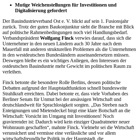
Mutige Weichenstellungen für Investitionen und
Digitalisierung gefordert
Der Bauindustrieverband Ost e. V. blickt auf sein 1. Fusionsjahr
zurück. Trotz der guten Baukonjunktur sieht die Branche mit Blick
auf politische Rahmenbedingungen noch viel Handlungsbedarf.
Verbandspräsident
Wolfgang Finck
verwies darauf, dass sich die
Unternehmer in den neuen Ländern auch 30 Jahre nach dem
Mauerfall mit anderen strukturellen Problemen als die Unternehmen
in den westdeutschen Bundesländern auseinandersetzen müssen.
Deswegen bleibe es ein wichtiges Anliegen, den Interessen der
ostdeutschen Bauindustrie mehr Gewicht im politischen Raum zu
verleihen.
Finck betonte die besondere Rolle Berlins, dessen politische
Debatten aufgrund der Hauptstadtfunktion schnell bundesweite
Strahlkraft erreichten. Dabei betonte er, dass viele Vorhaben des
Berliner Senats für Unmut bei der ansässigen Wirtschaft und
deutschlandweit für Sprachlosigkeit sorgten. „Das Streben nach
Enteignungen und Mietendeckel birgt eine klare Botschaft an die
Wirtschaft: Vorsicht im Umgang mit Investitionen! Noch
gravierender ist: Dadurch wird kein einziger Quadratmeter neuer
Wohnraum geschaffen“, mahnte Finck. Vielmehr sei die Wirtschaft
verunsichert und vermisse eine verlässliche und vor allem
wirtschaftsfreundliche Politik in der Hauptstadt, die