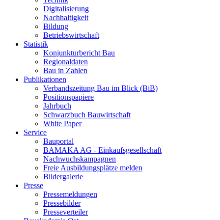
Digitalisierung
Nachhaltigkeit
Bildung
Betriebswirtschaft
Statistik
Konjunkturbericht Bau
Regionaldaten
Bau in Zahlen
Publikationen
Verbandszeitung Bau im Blick (BiB)
Positionspapiere
Jahrbuch
Schwarzbuch Bauwirtschaft
White Paper
Service
Bauportal
BAMAKA AG - Einkaufsgesellschaft
Nachwuchskampagnen
Freie Ausbildungsplätze melden
Bildergalerie
Presse
Pressemeldungen
Pressebilder
Presseverteiler