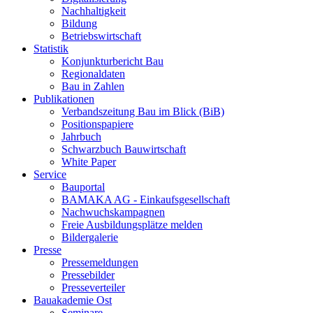
Nachhaltigkeit
Bildung
Betriebswirtschaft
Statistik
Konjunkturbericht Bau
Regionaldaten
Bau in Zahlen
Publikationen
Verbandszeitung Bau im Blick (BiB)
Positionspapiere
Jahrbuch
Schwarzbuch Bauwirtschaft
White Paper
Service
Bauportal
BAMAKA AG - Einkaufsgesellschaft
Nachwuchskampagnen
Freie Ausbildungsplätze melden
Bildergalerie
Presse
Pressemeldungen
Pressebilder
Presseverteiler
Bauakademie Ost
Seminare