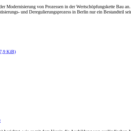
 der Modernisierung von Prozessen in der Wertschöpfungskette Bau an. D
sierungs- und Deregulierungsprozess in Berlin nur ein Bestandteil se
7,9 KiB)
4