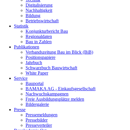
Digitalisierung
Nachhaltigkeit
Bildung
Betriebswirtschaft
Statistik
Konjunkturbericht Bau
Regionaldaten
Bau in Zahlen
Publikationen
Verbandszeitung Bau im Blick (BiB)
Positionspapiere
Jahrbuch
Schwarzbuch Bauwirtschaft
White Paper
Service
Bauportal
BAMAKA AG - Einkaufsgesellschaft
Nachwuchskampagnen
Freie Ausbildungsplätze melden
Bildergalerie
Presse
Pressemeldungen
Pressebilder
Presseverteiler