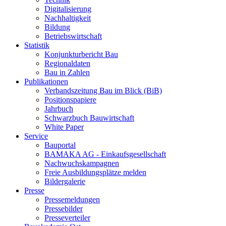
Digitalisierung
Nachhaltigkeit
Bildung
Betriebswirtschaft
Statistik
Konjunkturbericht Bau
Regionaldaten
Bau in Zahlen
Publikationen
Verbandszeitung Bau im Blick (BiB)
Positionspapiere
Jahrbuch
Schwarzbuch Bauwirtschaft
White Paper
Service
Bauportal
BAMAKA AG - Einkaufsgesellschaft
Nachwuchskampagnen
Freie Ausbildungsplätze melden
Bildergalerie
Presse
Pressemeldungen
Pressebilder
Presseverteiler