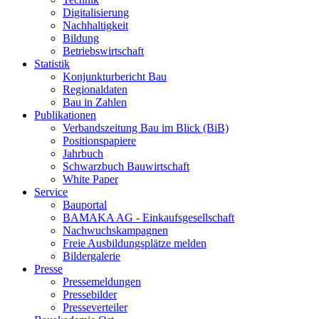
Digitalisierung
Nachhaltigkeit
Bildung
Betriebswirtschaft
Statistik
Konjunkturbericht Bau
Regionaldaten
Bau in Zahlen
Publikationen
Verbandszeitung Bau im Blick (BiB)
Positionspapiere
Jahrbuch
Schwarzbuch Bauwirtschaft
White Paper
Service
Bauportal
BAMAKA AG - Einkaufsgesellschaft
Nachwuchskampagnen
Freie Ausbildungsplätze melden
Bildergalerie
Presse
Pressemeldungen
Pressebilder
Presseverteiler