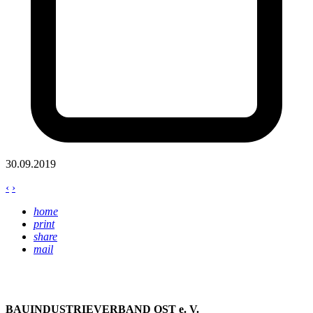
30.09.2019
‹
›
home
print
share
mail
BAUINDUSTRIEVERBAND OST e. V.