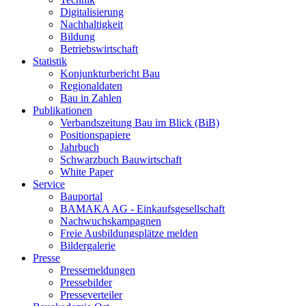
Digitalisierung
Nachhaltigkeit
Bildung
Betriebswirtschaft
Statistik
Konjunkturbericht Bau
Regionaldaten
Bau in Zahlen
Publikationen
Verbandszeitung Bau im Blick (BiB)
Positionspapiere
Jahrbuch
Schwarzbuch Bauwirtschaft
White Paper
Service
Bauportal
BAMAKA AG - Einkaufsgesellschaft
Nachwuchskampagnen
Freie Ausbildungsplätze melden
Bildergalerie
Presse
Pressemeldungen
Pressebilder
Presseverteiler