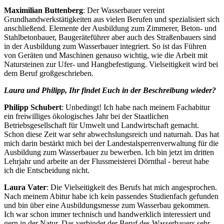
Maximilian Buttenberg
: Der Wasserbauer vereint
Grundhandwerkstätigkeiten aus vielen Berufen und spezialisiert sich
anschließend. Elemente der Ausbildung zum Zimmerer, Beton- und
Stahlbetonbauer, Baugeräteführer aber auch des Straßenbauers sind
in der Ausbildung zum Wasserbauer integriert. So ist das Führen
von Geräten und Maschinen genauso wichtig, wie die Arbeit mit
Natursteinen zur Ufer- und Hangbefestigung. Vielseitigkeit wird bei
dem Beruf großgeschrieben.
Laura und Philipp, Ihr findet Euch in der Beschreibung wieder?
Philipp Schubert
: Unbedingt! Ich habe nach meinem Fachabitur
ein freiwilliges ökologisches Jahr bei der Staatlichen
Betriebsgesellschaft für Umwelt und Landwirtschaft gemacht.
Schon diese Zeit war sehr abwechslungsreich und naturnah. Das hat
mich darin bestärkt mich bei der Landestalsperrenverwaltung für die
Ausbildung zum Wasserbauer zu bewerben. Ich bin jetzt im dritten
Lehrjahr und arbeite an der Flussmeisterei Dörnthal - bereut habe
ich die Entscheidung nicht.
Laura Vater
: Die Vielseitigkeit des Berufs hat mich angesprochen.
Nach meinem Abitur habe ich kein passendes Studienfach gefunden
und bin über eine Ausbildungsmesse zum Wasserbau gekommen.
Ich war schon immer technisch und handwerklich interessiert und
gern in der Natur. Das verbindet der Beruf des Wasserbauers sehr