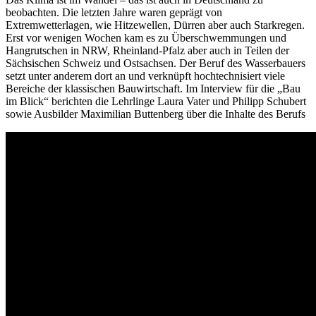
beobachten. Die letzten Jahre waren geprägt von
Extremwetterlagen, wie Hitzewellen, Dürren aber auch Starkregen.
Erst vor wenigen Wochen kam es zu Überschwemmungen und
Hangrutschen in NRW, Rheinland-Pfalz aber auch in Teilen der
Sächsischen Schweiz und Ostsachsen. Der Beruf des Wasserbauers
setzt unter anderem dort an und verknüpft hochtechnisiert viele
Bereiche der klassischen Bauwirtschaft. Im Interview für die „Bau
im Blick“ berichten die Lehrlinge Laura Vater und Philipp Schubert
sowie Ausbilder Maximilian Buttenberg über die Inhalte des Berufs