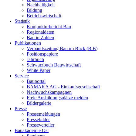
Nachhaltigkeit
Bildung
Betriebswirtschaft
Statistik
Konjunkturbericht Bau
Regionaldaten
Bau in Zahlen
Publikationen
Verbandszeitung Bau im Blick (BiB)
Positionspapiere
Jahrbuch
Schwarzbuch Bauwirtschaft
White Paper
Service
Bauportal
BAMAKA AG - Einkaufsgesellschaft
Nachwuchskampagnen
Freie Ausbildungsplätze melden
Bildergalerie
Presse
Pressemeldungen
Pressebilder
Presseverteiler
Bauakademie Ost
Seminare