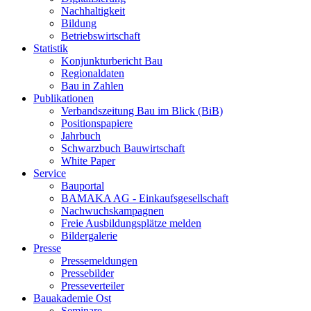
Nachhaltigkeit
Bildung
Betriebswirtschaft
Statistik
Konjunkturbericht Bau
Regionaldaten
Bau in Zahlen
Publikationen
Verbandszeitung Bau im Blick (BiB)
Positionspapiere
Jahrbuch
Schwarzbuch Bauwirtschaft
White Paper
Service
Bauportal
BAMAKA AG - Einkaufsgesellschaft
Nachwuchskampagnen
Freie Ausbildungsplätze melden
Bildergalerie
Presse
Pressemeldungen
Pressebilder
Presseverteiler
Bauakademie Ost
Seminare